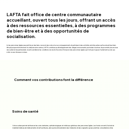
LAFTA fait office de centre communautaire
accueillant, ouvert tous les jours, offrant un accès
à des ressources essentielles, à des programmes
de bien-être et à des opportunités de
socialisation.
Ici, les personnes âgées peuvent tisser des liens, recevoir des soins et un accompagnement, et participer à des activités enrichissantes qui favorisent leur bien-
être physique et émotionnel. Au-delà de notre centre, LAFTA contribue au développement des villages environnants par le biais d'actions de proximité, de services
de soutien et de partenariats visant à améliorer les conditions de vie et à favoriser l'inclusion des personnes âgées qui n'ont pas toujours facilement accès aux
soins ou aux réseaux sociaux.
Comment vos contributions font la différence
Soins de santé
Votre soutien permet de financer les soins dentaires, ophtalmologiques et médicaux généraux des personnes âgées. Les fonds servent à l'achat de
matériel médical, de médicaments et de fournitures, ainsi qu'à la rémunération des médecins et des soignants qui assurent les consultations et les