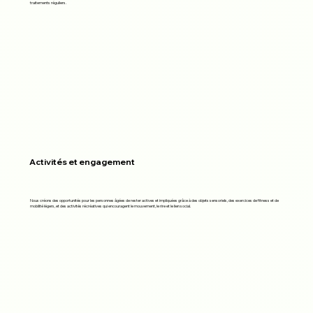
traitements réguliers.
Activités et engagement
Nous créons des opportunités pour les personnes âgées de rester actives et impliquées grâce à des objets sensoriels, des exercices de fitness et de
mobilité légers, et des activités récréatives qui encouragent le mouvement, le rire et le lien social.